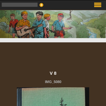
V 8
IMG_5080