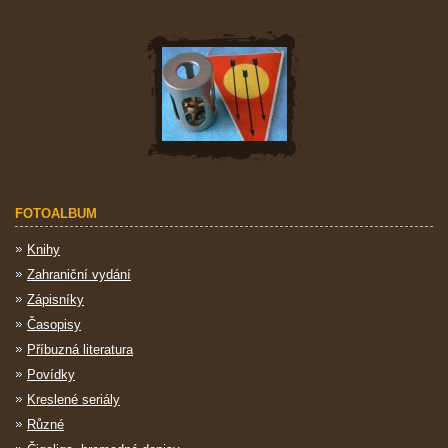
FOTOALBUM
Knihy
Zahraniční vydání
Zápisníky
Časopisy
Příbuzná literatura
Povídky
Kreslené seriály
Různé