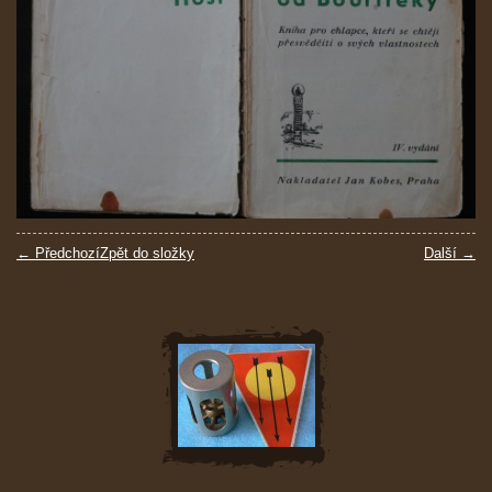
← Předchozí
Zpět do složky
Další →