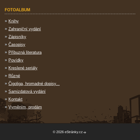
FOTOALBUM
Knihy
Zahraniční vydání
Zápisníky
Časopisy
Příbuzná literatura
Povídky
Kreslené seriály
Různé
Čigoliga, hromadné dopisy...
Samizdatová vydání
Kontakt
Vyměním, prodám
© 2026 eStránky.cz