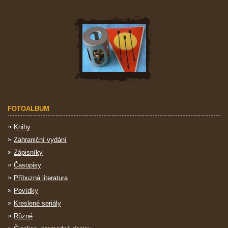
FOTOALBUM
Knihy
Zahraniční vydání
Zápisníky
Časopisy
Příbuzná literatura
Povídky
Kreslené seriály
Různé