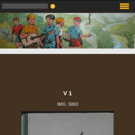
V 1
IMG_5063