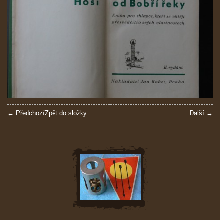
← Předchozí
Zpět do složky
Další →