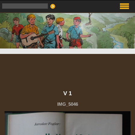
V 1
IMG_5046