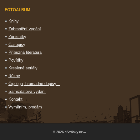
FOTOALBUM
Knihy
Zahraniční vydání
Zápisníky
Časopisy
Příbuzná literatura
Povídky
Kreslené seriály
Různé
Čigoliga, hromadné dopisy...
Samizdatová vydání
Kontakt
Vyměním, prodám
© 2026 eStránky.cz