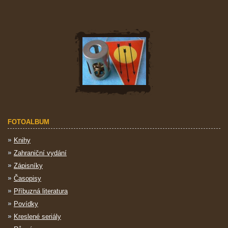
FOTOALBUM
Knihy
Zahraniční vydání
Zápisníky
Časopisy
Příbuzná literatura
Povídky
Kreslené seriály