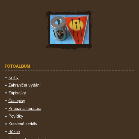
FOTOALBUM
Knihy
Zahraniční vydání
Zápisníky
Časopisy
Příbuzná literatura
Povídky
Kreslené seriály
Různé