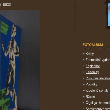
G_5032
FOTOALBUM
Knihy
Zahraniční vydán
Zápisníky
Časopisy
Příbuzná literatu
Povídky
Kreslené seriály
Různé
Čigoliga, hromad
Samizdatová vy