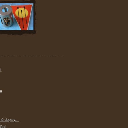
í
ra
né dopisy...
dání