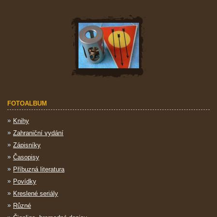
FOTOALBUM
Knihy
Zahraniční vydání
Zápisníky
Časopisy
Příbuzná literatura
Povídky
Kreslené seriály
Různé