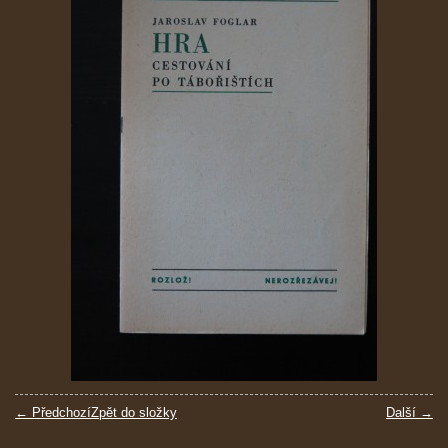
← Předchozí
Zpět do složky
Další →