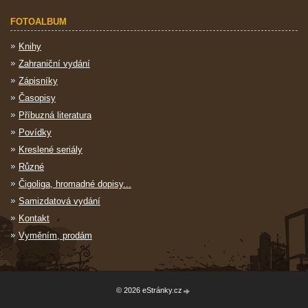
FOTOALBUM
Knihy
Zahraniční vydání
Zápisníky
Časopisy
Příbuzná literatura
Povídky
Kreslené seriály
Různé
Čigoliga, hromadné dopisy...
Samizdatová vydání
Kontakt
Vyměním, prodám
© 2026 eStránky.cz