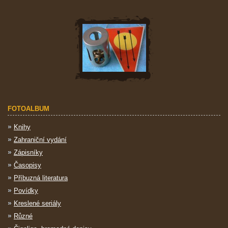
FOTOALBUM
Knihy
Zahraniční vydání
Zápisníky
Časopisy
Příbuzná literatura
Povídky
Kreslené seriály
Různé