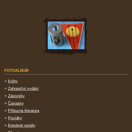
FOTOALBUM
Knihy
Zahraniční vydání
Zápisníky
Časopisy
Příbuzná literatura
Povídky
Kreslené seriály