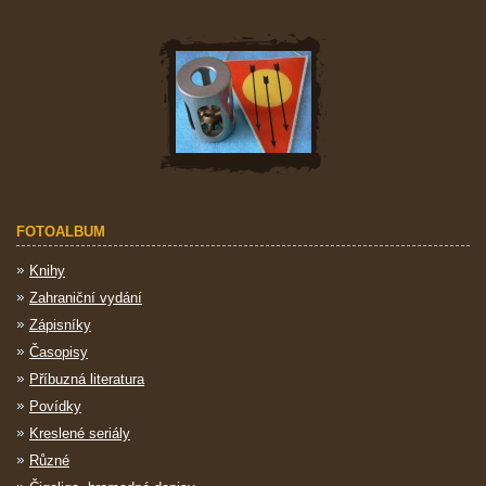
FOTOALBUM
Knihy
Zahraniční vydání
Zápisníky
Časopisy
Příbuzná literatura
Povídky
Kreslené seriály
Různé