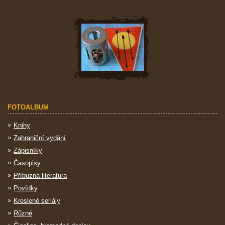
FOTOALBUM
Knihy
Zahraniční vydání
Zápisníky
Časopisy
Příbuzná literatura
Povídky
Kreslené seriály
Různé