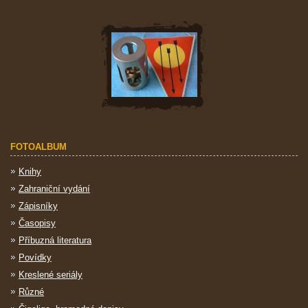
FOTOALBUM
Knihy
Zahraniční vydání
Zápisníky
Časopisy
Příbuzná literatura
Povídky
Kreslené seriály
Různé