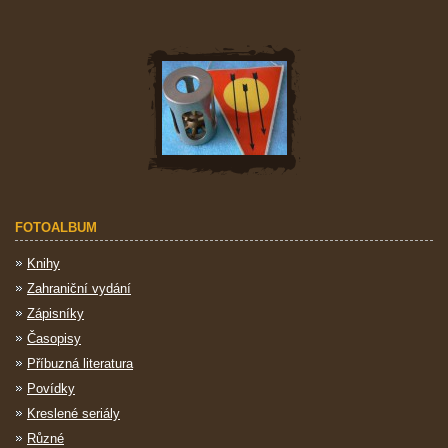
FOTOALBUM
Knihy
Zahraniční vydání
Zápisníky
Časopisy
Příbuzná literatura
Povídky
Kreslené seriály
Různé