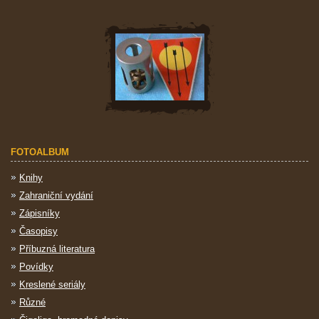
FOTOALBUM
Knihy
Zahraniční vydání
Zápisníky
Časopisy
Příbuzná literatura
Povídky
Kreslené seriály
Různé