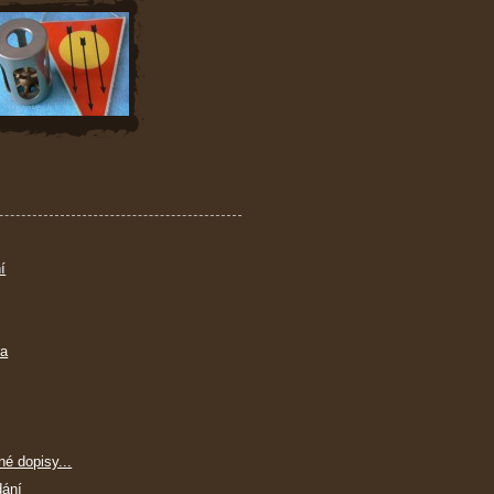
í
ra
né dopisy...
dání