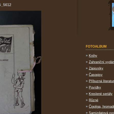
G_5612
FOTOALBUM
Knihy
Zahraniční vydán
Zápisníky
Časopisy
Příbuzná literatu
Povídky
Kreslené seriály
Různé
Čigoliga, hromad
Samizdatová vy