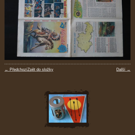
← Předchozí
Zpět do složky
Další →