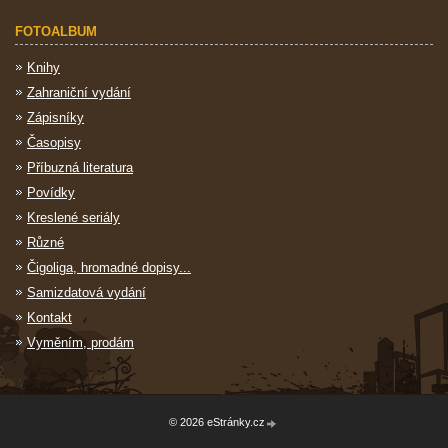
FOTOALBUM
Knihy
Zahraniční vydání
Zápisníky
Časopisy
Příbuzná literatura
Povídky
Kreslené seriály
Různé
Čigoliga, hromadné dopisy...
Samizdatová vydání
Kontakt
Vyměním, prodám
© 2026 eStránky.cz